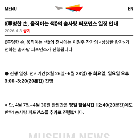
Skip
MENU
EN
to
content
《투명한 손, 움직이는 색》의 솜사탕 퍼포먼스 일정 안내
2026.4.3.
공지
《투명한 손, 움직이는 색》의 전시에는 이원우 작가의 <상냥한 왕자>가
전하는 솜사탕 퍼포먼스가 진행됩니다.
● 진행 일정: 전시기간(3월 26일~6월 28일) 중
화요일, 일요일 오후
3:00~3:20(20분간)
진행
※ 단, 4월 7일~4월 30일 한달간은
평일 점심시간 12:40
(20분간)에도
반짝! 솜사탕 퍼포먼스를
추가로 진행
합니다.
MUSEUM NEWS