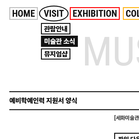
Skip
HOME
VISIT
EXHIBITION
CO
to
content
관람안내
MU
미술관 소식
뮤지엄샵
예비학예인력 지원서 양식
[세화미술관