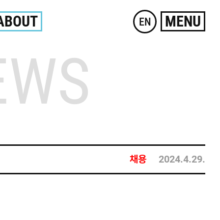
ABOUT
MENU
EN
EWS
채용
2024.4.29.