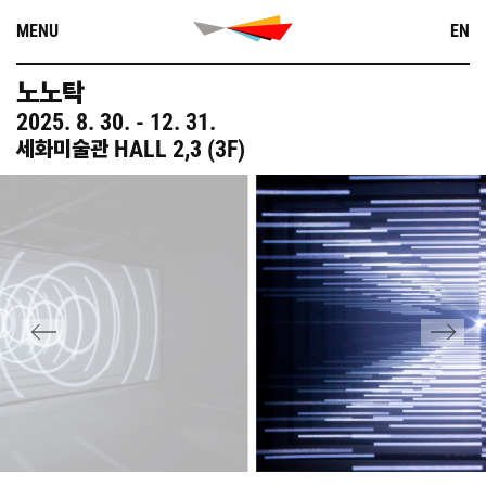
Skip
MENU
EN
to
content
노노탁
2025
.
8
.
30
.
-
12
.
31
.
HALL
2
,
3
(
3
F
)
세화미술관