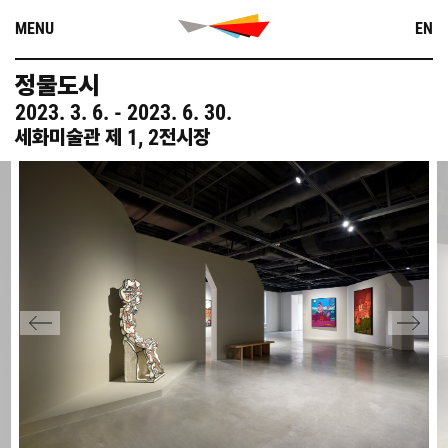
Skip
MENU
EN
to
content
정물도시
2023
.
3
.
6
.
-
2023
.
6
.
30
.
1
,
2
세화미술관 제
전시장