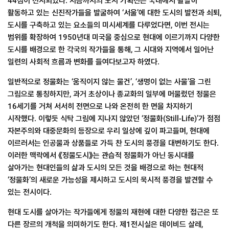
44점이 전시되었다. 지금까지의 도시 기획전은 국내에서 활발히
활동하고 있는 신진작가들을 발굴하여 ‘서울’에 대한 도시의 발전과 쇠퇴,
도시를 구축하고 있는 요소들의 미시세계를 다루었다면, 이번 전시는
범위를 확장하여 1950년대 미국을 중심으로 현대에 이르기까지 다양한
도시를 배경으로 한 각국의 작가들을 통해, 그 시대와 지역에서 일어난
일련의 사회적 흐름과 변화를 들여다보고자 하였다.
일반적으로 정물화는 ‘움직이지 않는 물건’, ‘생명이 없는 사물’을 그린
그림으로 통칭하지만, 과거 초상이나 종교화의 일부에 머물렀던 정물은
16세기를 거쳐 서서히 전면으로 나와 온전히 한 면을 차지하기
시작했다. 이렇듯 식탁 그림에 지나지 않았던 ‘정물화(Still-Life)’가 점점
자본주의와 대중문화의 등장으로 우리 일상에 깊이 파고들며, 현대에
이르러서는 인공물과 상품들로 가득 찬 도시의 풍경을 대변하기도 한다.
이러한 맥락에서 《정물도시》는 관습적 정물화가 아닌 동시대를
살아가는 현대인들의 삶과 도시의 모든 것을 배경으로 하는 현대적
‘정물화’의 새로운 가능성을 제시하고 도시의 묵시적 풍경을 발견할 수
있는 전시이다.
현대 도시를 살아가는 작가들에게 정물의 재현에 대한 다양한 접근은 또
다른 장르의 개척을 의미하기도 한다. 제1전시실은 데이비드 살레,