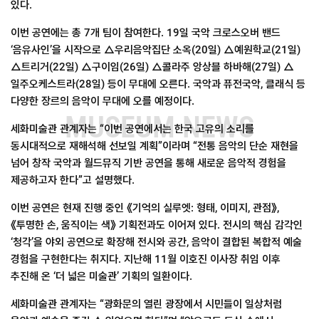
있다.
이번 공연에는 총 7개 팀이 참여한다. 19일 국악 크로스오버 밴드
‘음유사인’을 시작으로 △우리음악집단 소옥(20일) △예원학교(21일)
△트리거(22일) △구이임(26일) △콜라주 앙상블 하바해(27일) △
일주오케스트라(28일) 등이 무대에 오른다. 국악과 퓨전국악, 클래식 등
다양한 장르의 음악이 무대에 오를 예정이다.
MUSEUM NEWS
세화미술관 관계자는 “이번 공연에서는 한국 고유의 소리를
동시대적으로 재해석해 선보일 계획”이라며 “전통 음악의 단순 재현을
넘어 창작 국악과 월드뮤직 기반 공연을 통해 새로운 음악적 경험을
제공하고자 한다”고 설명했다.
이번 공연은 현재 진행 중인 《기억의 실루엣: 형태, 이미지, 관점》,
《투명한 손, 움직이는 색》 기획전과도 이어져 있다. 전시의 핵심 감각인
‘청각’을 야외 공연으로 확장해 전시와 공간, 음악이 결합된 복합적 예술
경험을 구현한다는 취지다. 지난해 11월 이호진 이사장 취임 이후
추진해 온 ‘더 넓은 미술관’ 기획의 일환이다.
세화미술관 관계자는 “광화문의 열린 광장에서 시민들이 일상처럼