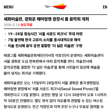
Skip
MENU
EN
to
content
세화미술관, 광화문 해머링맨 광장서 봄 음악회 개최
2026.5.14.
보도자료
ㆍ 19∼28일 점심시간 ‘서울 사운드 피크닉’ 무대 마련
ㆍ 7팀 출연해 한국 고유의 소리를 동시대적으로 해석
ㆍ 미술 전시에 음악 공연 결합한 ‘더 넓은 미술관’ 구현
태광그룹 세화예술문화재단(이사장 이호진)이 운영하는 세화미술관이
서울 광화문 도심 한복판에서 야외 음악회를 연다. 미술전시에
음악공연을 결합한 ‘더 넓은 미술관’을 통해 시민들이 일상에 예술을
불어 넣자는 취지로 기획됐다.
세화미술관은 오는 19일부터 28일까지 서울 광화문 흥국생명빌딩
해머링맨 광장에서 ‘서울 사운드 피크닉(Seoul Sound Picnic)’을
개최한다고 13일 밝혔다. 공연은 평일 낮 12시 30분부터 오후 1시까지
약 30분간 진행된다. 별도 좌석 없이 자유롭게 관람할 수 있는 버스킹
형식으로 운영된다. 인근 직장인과 지역 주민 누구나 무료로 참여할 수