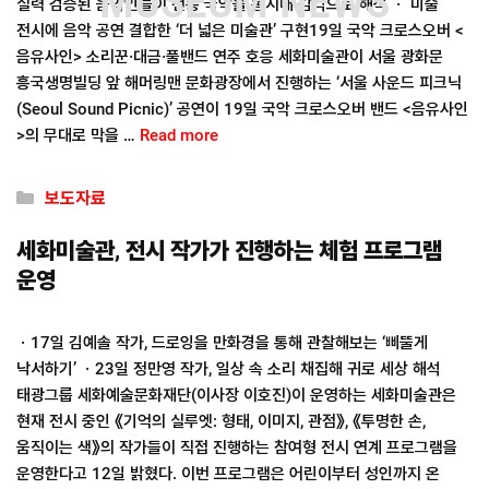
MUSEUM NEWS
실력 검증된 음악인들이 전통 국악을 동시대 감각으로 해석 ㆍ 미술
전시에 음악 공연 결합한 ‘더 넓은 미술관’ 구현19일 국악 크로스오버 <
음유사인> 소리꾼·대금·풀밴드 연주 호응 세화미술관이 서울 광화문
흥국생명빌딩 앞 해머링맨 문화광장에서 진행하는 ‘서울 사운드 피크닉
(Seoul Sound Picnic)’ 공연이 19일 국악 크로스오버 밴드 <음유사인
>의 무대로 막을 …
Read more
Categories
보도자료
세화미술관, 전시 작가가 진행하는 체험 프로그램
운영
ㆍ17일 김예솔 작가, 드로잉을 만화경을 통해 관찰해보는 ‘삐뚤게
낙서하기’ ㆍ23일 정만영 작가, 일상 속 소리 채집해 귀로 세상 해석
태광그룹 세화예술문화재단(이사장 이호진)이 운영하는 세화미술관은
현재 전시 중인 《기억의 실루엣: 형태, 이미지, 관점》, 《투명한 손,
움직이는 색》의 작가들이 직접 진행하는 참여형 전시 연계 프로그램을
운영한다고 12일 밝혔다. 이번 프로그램은 어린이부터 성인까지 온