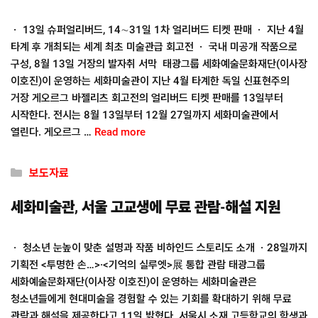
ㆍ 13일 슈퍼얼리버드, 14∼31일 1차 얼리버드 티켓 판매 ㆍ 지난 4월
타계 후 개최되는 세계 최초 미술관급 회고전 ㆍ 국내 미공개 작품으로
구성, 8월 13일 거장의 발자취 서막 태광그룹 세화예술문화재단(이사장
이호진)이 운영하는 세화미술관이 지난 4월 타계한 독일 신표현주의
거장 게오르그 바젤리츠 회고전의 얼리버드 티켓 판매를 13일부터
시작한다. 전시는 8월 13일부터 12월 27일까지 세화미술관에서
열린다. 게오르그 …
Read more
Categories
보도자료
세화미술관, 서울 고교생에 무료 관람-해설 지원
ㆍ 청소년 눈높이 맞춘 설명과 작품 비하인드 스토리도 소개 ㆍ28일까지
기획전 <투명한 손…>·<기억의 실루엣>展 통합 관람 태광그룹
세화예술문화재단(이사장 이호진)이 운영하는 세화미술관은
청소년들에게 현대미술을 경험할 수 있는 기회를 확대하기 위해 무료
관람과 해설을 제공한다고 11일 밝혔다. 서울시 소재 고등학교의 학생과