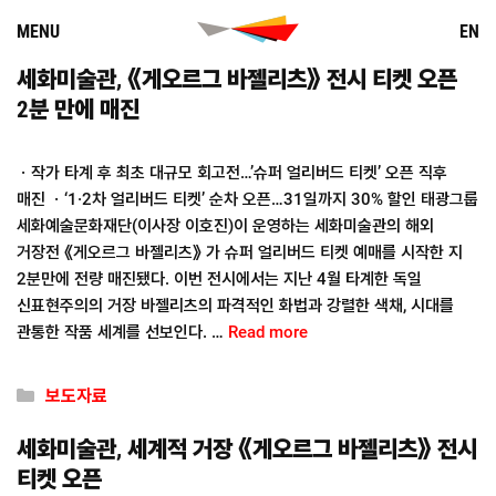
Skip
MENU
EN
to
content
세화미술관, 《게오르그 바젤리츠》 전시 티켓 오픈
2분 만에 매진
ㆍ작가 타계 후 최초 대규모 회고전…’슈퍼 얼리버드 티켓’ 오픈 직후
매진 ㆍ‘1·2차 얼리버드 티켓’ 순차 오픈…31일까지 30% 할인 태광그룹
세화예술문화재단(이사장 이호진)이 운영하는 세화미술관의 해외
거장전 《게오르그 바젤리츠》 가 슈퍼 얼리버드 티켓 예매를 시작한 지
2분만에 전량 매진됐다. 이번 전시에서는 지난 4월 타계한 독일
신표현주의의 거장 바젤리츠의 파격적인 화법과 강렬한 색채, 시대를
관통한 작품 세계를 선보인다. …
Read more
Categories
보도자료
세화미술관, 세계적 거장 《게오르그 바젤리츠》 전시
티켓 오픈