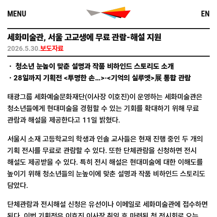
Skip
MENU
EN
to
content
세화미술관, 서울 고교생에 무료 관람-해설 지원
2026.5.30.
보도자료
ㆍ 청소년 눈높이 맞춘 설명과 작품 비하인드 스토리도 소개
ㆍ28일까지 기획전 <투명한 손…>·<기억의 실루엣>展 통합 관람
태광그룹 세화예술문화재단(이사장 이호진)이 운영하는 세화미술관은
청소년들에게 현대미술을 경험할 수 있는 기회를 확대하기 위해 무료
관람과 해설을 제공한다고 11일 밝혔다.
서울시 소재 고등학교의 학생과 인솔 교사들은 현재 진행 중인 두 개의
기획 전시를 무료로 관람할 수 있다. 또한 단체관람을 신청하면 전시
해설도 제공받을 수 있다. 특히 전시 해설은 현대미술에 대한 이해도를
높이기 위해 청소년들의 눈높이에 맞춘 설명과 작품 비하인드 스토리도
담았다.
단체관람과 전시해설 신청은 유선이나 이메일로 세화미술관에 접수하면
된다. 이번 기획전은 이호진 이사장 취임 후 마련된 첫 전시회로 오는