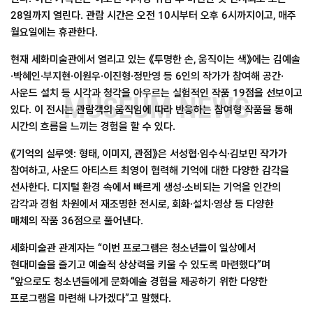
28일까지 열린다. 관람 시간은 오전 10시부터 오후 6시까지이고, 매주
월요일에는 휴관한다.
현재 세화미술관에서 열리고 있는 《투명한 손, 움직이는 색》에는 김예솔
·박혜인·부지현·이원우·이진형·정만영 등 6인의 작가가 참여해 공간·
사운드 설치 등 시각과 청각을 아우르는 실험적인 작품 19점을 선보이고
MUSEUM NEWS
있다. 이 전시는 관람객의 움직임에 따라 반응하는 참여형 작품을 통해
시간의 흐름을 느끼는 경험을 할 수 있다.
《기억의 실루엣: 형태, 이미지, 관점》은 서성협·임수식·김보민 작가가
참여하고, 사운드 아티스트 최영이 협력해 기억에 대한 다양한 감각을
선사한다. 디지털 환경 속에서 빠르게 생성·소비되는 기억을 인간의
감각과 경험 차원에서 재조명한 전시로, 회화·설치·영상 등 다양한
매체의 작품 36점으로 풀어낸다.
세화미술관 관계자는 “이번 프로그램은 청소년들이 일상에서
현대미술을 즐기고 예술적 상상력을 키울 수 있도록 마련했다”며
“앞으로도 청소년들에게 문화예술 경험을 제공하기 위한 다양한
프로그램을 마련해 나가겠다”고 말했다.